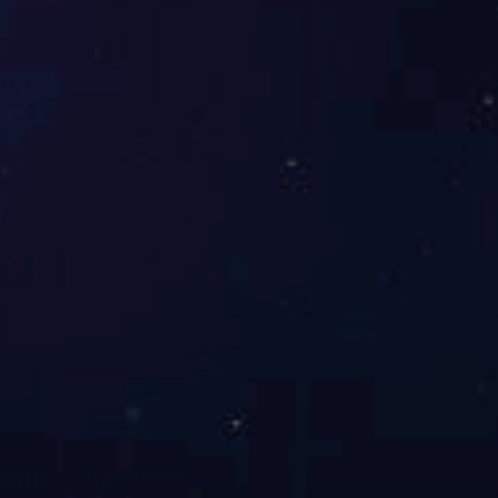
手机：
电话：
传真：
邮箱：
*
验证码：
地址：
邮编：
提交
首页
解决方案
弱电系统建设及智能化系统
信息安全整体解决方案
安全云解
决方案
安全无线网络建设方案
智能化机房建设及动环监测
分
支组网及移动办公
智能化组网解决方案