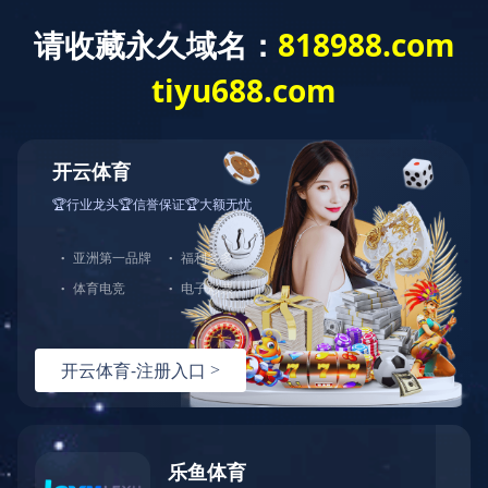
首页
解决方案

解决方案
进一步了解

弱电系统建设及智能化系统
信息安全整体解决方案
安全云解决方案
安全无线网络建设方案
智能化机房建设及动环监测