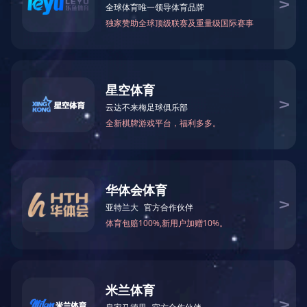
分支组网及移动办公
智能化组网解决方案
新闻资讯

新闻资讯
进一步了解

公司新闻
行业新闻
工程案例

工程案例
进一步了解
