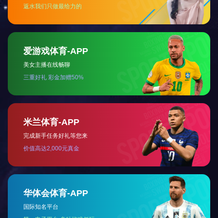
案例1
案例1
KAIYUN.COM·开云「中国」官方网站
KAIYUN.COM·开云「中国」官方网站
案例5
案例5
案例4
案例4
案例3