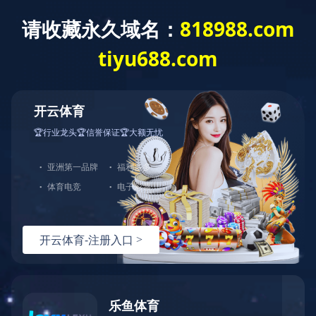
首页
解决方案

解决方案
进一步了解

弱电系统建设及智能化系统
信息安全整体解决方案
安全云解决方案
安全无线网络建设方案
智能化机房建设及动环监测