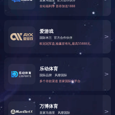
国内案例
国外案例
关于我们

关于我们
进一步了解

公司简介
企业文化
荣誉资质
发展历程
合作品牌
KAIYUN.COM·开云「中国」官方网站