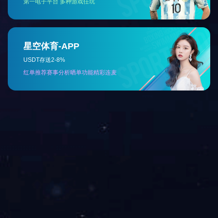
案例3
上一页
1
下一页
首页
解决方案
弱电系统建设及智能化系统
信息安全整体解决方案
安全云解
决方案
安全无线网络建设方案
智能化机房建设及动环监测
分
支组网及移动办公
智能化组网解决方案
新闻资讯
公司新闻
行业新闻
工程案例
国内案例
国外案例
关于我们
公司简介
企业文化
荣誉资质
发展历程
合作品牌
KAIYUN.COM·开云「中国」官方网站
KAIYUN.COM·开云「中国」官方网站