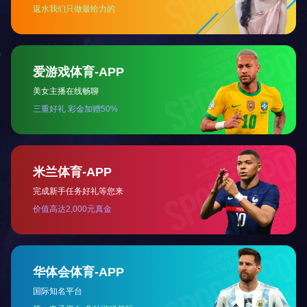
案例1
KAIYUN.COM·开云「中国」官方网站
KAIYUN.COM·开云「中国」官方网站
案例5
案例5
案例4
案例4
案例3