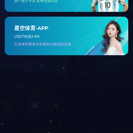
案例3
上一页
1
下一页
首页
解决方案
弱电系统建设及智能化系统
信息安全整体解决方案
安全云解
决方案
安全无线网络建设方案
智能化机房建设及动环监测
分
支组网及移动办公
智能化组网解决方案
新闻资讯
公司新闻
行业新闻
工程案例
国内案例
国外案例
关于我们
公司简介
企业文化
荣誉资质
发展历程
合作品牌
KAIYUN.COM·开云「中国」官方网站
KAIYUN.COM·开云「中国」官方网站
服务热线：