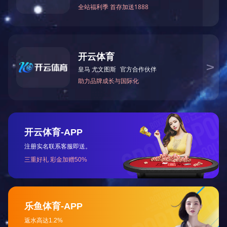
020-87566596
工程案例
您现在的位置：
首页
/
关于BOSS
/
工程案例
工程案例
全部分类


案例1