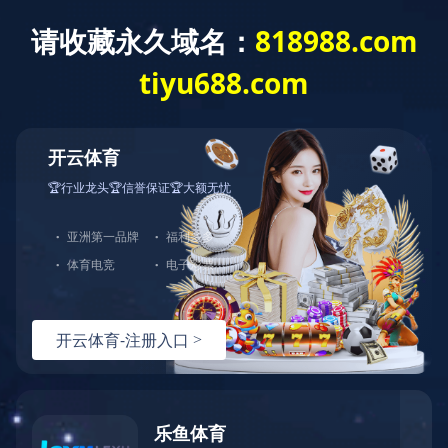
首页
解决方案

解决方案
进一步了解

弱电系统建设及智能化系统
信息安全整体解决方案
安全云解决方案
安全无线网络建设方案
智能化机房建设及动环监测