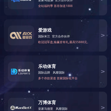
国内案例
国外案例
关于我们

关于我们
进一步了解

公司简介
企业文化
荣誉资质
发展历程
合作品牌
KAIYUN.COM·开云「中国」官方网站